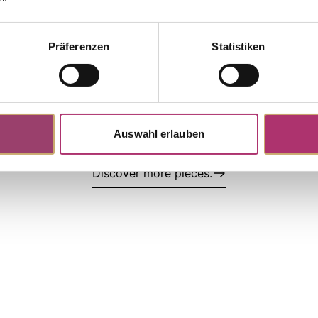
collection.
Präferenzen
Statistiken
FA894G/SI
tock
llow- And White Gold, 585/-,fc
Auswahl erlauben
Discover more pieces.