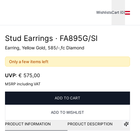
Wishlists
Cart (0)
Stud Earrings · FA895G/SI
Earring, Yellow Gold, 585/-,fc Diamond
Only a few items left
UVP
:
€ 575,00
MSRP including VAT
ADD TO CART
ADD TO WISHLIST
PRODUCT INFORMATION
PRODUCT DESCRIPTION