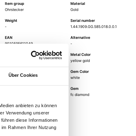
Item group
Material
Ohrstecker
Gold
Weight
Serial number
-
1.44.1909.GG.585.018.0.0.1
EAN
Alternative
9010595611049
-
Metal Fineness
Metal Color
585
yellow gold
Size
Gem Color
Über Cookies
-
white
Gem Type
Gem
Diamond
fc diamond
 Medien anbieten zu können
hrer Verwendung unserer
 führen diese Informationen
ie im Rahmen Ihrer Nutzung