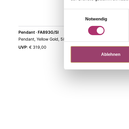
Einwilligungsauswahl
Notwendig
Pendant · FA893G/SI
Pendant · 
Out of s
Pendant, Yellow Gold, 585/-,fc Diamond
Pendant, Ye
Diamond
UVP
:
€ 319,00
Ablehnen