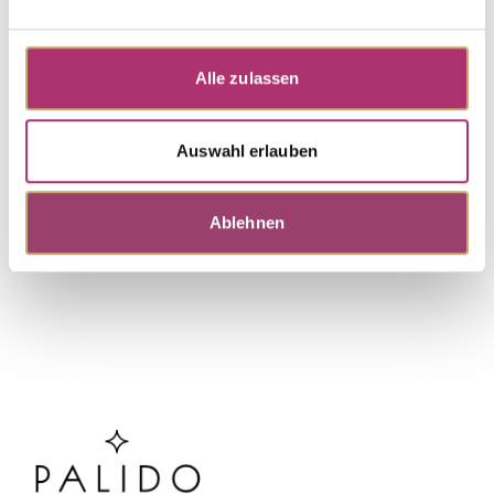
Necklace · K11229
First Love · Necklace · 14K White Gold · Diamond
0.04ct H/SI · 42 cm
Alle zulassen
UVP
:
€ 693,00
Auswahl erlauben
Discover more pieces.
Ablehnen