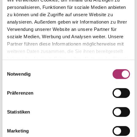
from this collection.
personalisieren, Funktionen für soziale Medien anbieten
zu können und die Zugriffe auf unsere Website zu
analysieren. Außerdem geben wir Informationen zu Ihrer
Verwendung unserer Website an unsere Partner für
Stud Earrings · K11232
soziale Medien, Werbung und Analysen weiter. Unsere
Out of stock
First Love · Ear Jewelry · 585 White Gold · Diamond
Partner führen diese Informationen möglicherweise mit
0.06ct H/SI
weiteren Daten zusammen, die Sie ihnen bereitgestellt
haben oder die sie im Rahmen Ihrer Nutzung der Dienste
gesammelt haben.
Einwilligungsauswahl
Bracelet · K11230
Out of stock
Notwendig
First Love · Bracelet · 14K White Gold · Diamond
0.03ct H/SI · 18 cm
Präferenzen
Bracelet · K11230G
Out of stock
Statistiken
First Love · Bracelet · Yellow Gold 585 · Diamond
0.03ct H/SI · 18 cm
Marketing