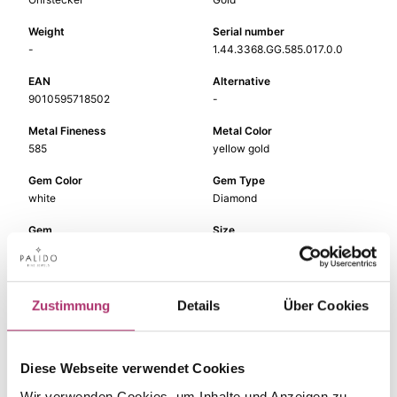
Weight
Serial number
-
1.44.3368.GG.585.017.0.0
EAN
Alternative
9010595718502
-
Metal Fineness
Metal Color
585
yellow gold
Gem Color
Gem Type
white
Diamond
Gem
Size
diamond
-
Zustimmung
Details
Über Cookies
The matching pieces
Diese Webseite verwendet Cookies
Wir verwenden Cookies, um Inhalte und Anzeigen zu