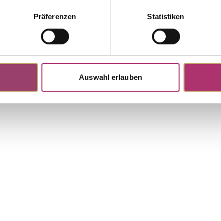
ngs · K13408W
Pendant · K13406W
Out of stock
Präferenzen
Statistiken
Life · Stud Earrings · 585 White
Role of My Life · Pendant · 14k W
 · Brilliant 0.01ct H/P
Topaz · Brilliant 0.02ct H/SI
,00
Auswahl erlauben
Discover more pieces.