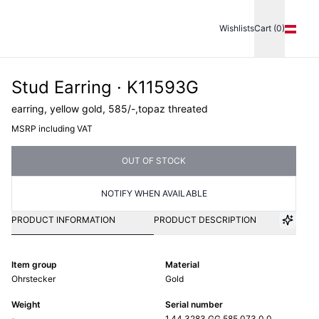
Wishlists
Cart (0)
Stud Earring · K11593G
earring, yellow gold, 585/-,topaz threated
MSRP including VAT
OUT OF STOCK
NOTIFY WHEN AVAILABLE
PRODUCT INFORMATION
PRODUCT DESCRIPTION
Item group
Material
Ohrstecker
Gold
Weight
Serial number
-
1.44.3283.GG.585.073.0.0