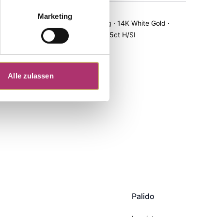
Ring · K13407W
Marketing
hite Gold ·
Role of My Life · Ring · 14K White Gold ·
Topaz · Brilliant 0.025ct H/SI
UVP
:
€ 546,00
Alle zulassen
Palido