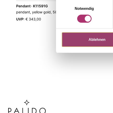
Einwilligungsauswahl
Pendant · K11591G
Stud Earri
Notwendig
pendant, yellow gold, 585/-,topaz threated
Role of My 
Gold · Topaz
UVP
:
€ 343,00
UVP
:
€ 525
Ablehnen