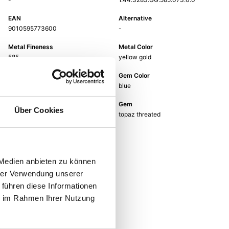
EAN
Alternative
9010595773600
-
Metal Fineness
Metal Color
585
yellow gold
Size
Gem Color
-
blue
Gem Type
Gem
Über Cookies
Colored stone
topaz threated
 Medien anbieten zu können
hrer Verwendung unserer
 führen diese Informationen
ie im Rahmen Ihrer Nutzung