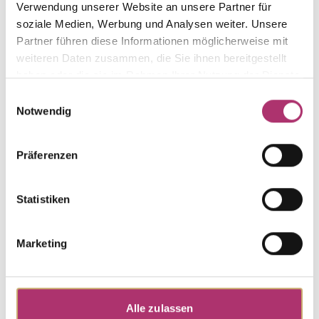
The matching pieces
Verwendung unserer Website an unsere Partner für
soziale Medien, Werbung und Analysen weiter. Unsere
from this collection.
Partner führen diese Informationen möglicherweise mit
weiteren Daten zusammen, die Sie ihnen bereitgestellt
haben oder die sie im Rahmen Ihrer Nutzung der Dienste
gesammelt haben.
Einwilligungsauswahl
Notwendig
Necklace · K11609
necklace, white gold, 585/-,topaz london blue,42
Präferenzen
cm
UVP
:
€ 655,00
Statistiken
Ring · K11611
Out of stock
ring, white gold, 585/-,topaz london blue
Marketing
Discover more pieces from this
Alle zulassen