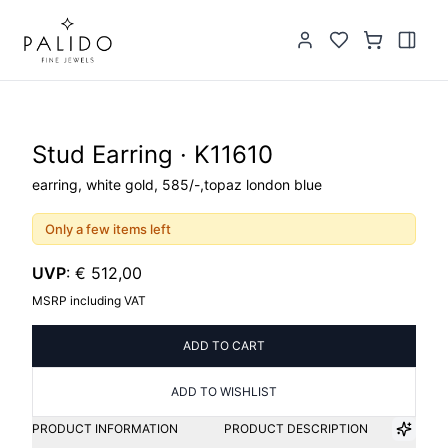
Stud Earring · K11610
earring, white gold, 585/-,topaz london blue
Only a few items left
UVP
:
€ 512,00
MSRP including VAT
ADD TO CART
ADD TO WISHLIST
PRODUCT INFORMATION
PRODUCT DESCRIPTION