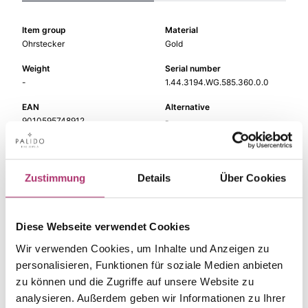
Item group
Material
Ohrstecker
Gold
Weight
Serial number
-
1.44.3194.WG.585.360.0.0
EAN
Alternative
9010595748912
-
Metal Fineness
Metal Color
585
white gold
Zustimmung
Details
Über Cookies
Gem Color
Gem Type
blue
Colored stone
Gem
Size
Diese Webseite verwendet Cookies
topaz lb
-
Wir verwenden Cookies, um Inhalte und Anzeigen zu
personalisieren, Funktionen für soziale Medien anbieten
zu können und die Zugriffe auf unsere Website zu
analysieren. Außerdem geben wir Informationen zu Ihrer