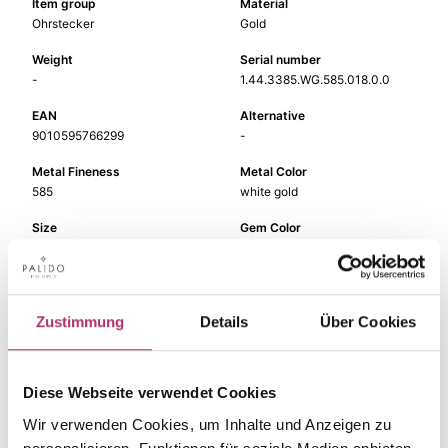
Item group
Material
Ohrstecker
Gold
Weight
Serial number
-
1.44.3385.WG.585.018.0.0
EAN
Alternative
9010595766299
-
Metal Fineness
Metal Color
585
white gold
Size
Gem Color
-
white
Gem Type
Gem
Diamond
fc diamond
Zustimmung
Details
Über Cookies
Diese Webseite verwendet Cookies
The matching pieces
Wir verwenden Cookies, um Inhalte und Anzeigen zu