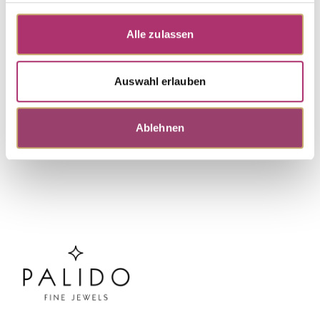
0.03ct H/SI
UVP
:
€ 434,00
Alle zulassen
Auswahl erlauben
Discover more pieces.
Ablehnen