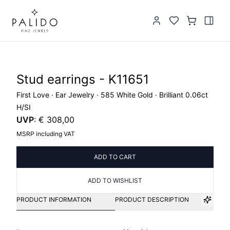
Stud earrings - K11651
First Love · Ear Jewelry · 585 White Gold · Brilliant 0.06ct
H/SI
UVP
:
€ 308,00
MSRP including VAT
ADD TO CART
ADD TO WISHLIST
PRODUCT INFORMATION
PRODUCT DESCRIPTION