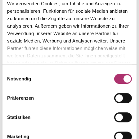
Wir verwenden Cookies, um Inhalte und Anzeigen zu
from this collection.
personalisieren, Funktionen für soziale Medien anbieten
zu können und die Zugriffe auf unsere Website zu
analysieren. Außerdem geben wir Informationen zu Ihrer
Verwendung unserer Website an unsere Partner für
soziale Medien, Werbung und Analysen weiter. Unsere
Ring - K11939G
Partner führen diese Informationen möglicherweise mit
ring, yellow gold, 585/-,sapphire
weiteren Daten zusammen, die Sie ihnen bereitgestellt
UVP
:
€ 875,00
haben oder die sie im Rahmen Ihrer Nutzung der Dienste
gesammelt haben.
Einwilligungsauswahl
Pendant · K12157W
Notwendig
Basic Collection · Pendant · White Gold 585 ·
Emerald · Brilliant 0.05ct H/P
Präferenzen
UVP
:
€ 587,00
Statistiken
Ring · K11940W
Out of stock
Core Collection · Ring · 14k White Gold · Emerald ·
Marketing
Brilliant 0.05ct H/IF