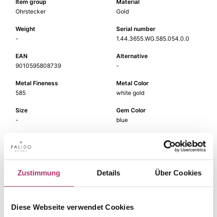
Item group
Material
Ohrstecker
Gold
Weight
Serial number
-
1.44.3655.WG.585.054.0.0
EAN
Alternative
9010595808739
-
Metal Fineness
Metal Color
585
white gold
Size
Gem Color
-
blue
Gem Type
Gem
Colored stone
sapphire
Zustimmung
Details
Über Cookies
The matching pieces
Diese Webseite verwendet Cookies