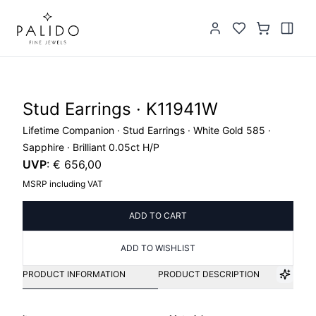
Stud Earrings · K11941W
Lifetime Companion · Stud Earrings · White Gold 585 ·
Sapphire · Brilliant 0.05ct H/P
UVP
:
€ 656,00
MSRP including VAT
ADD TO CART
ADD TO WISHLIST
PRODUCT INFORMATION
PRODUCT DESCRIPTION