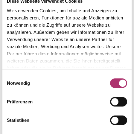
from this collection.
Diese Webseite verwendet Cookies
Wir verwenden Cookies, um Inhalte und Anzeigen zu
personalisieren, Funktionen für soziale Medien anbieten
zu können und die Zugriffe auf unsere Website zu
analysieren. Außerdem geben wir Informationen zu Ihrer
Stud Earrings · S3159
Verwendung unserer Website an unsere Partner für
Enjoy · Stud Earrings · 18K White Gold · Brilliant
soziale Medien, Werbung und Analysen weiter. Unsere
0.14ct H/SI
Partner führen diese Informationen möglicherweise mit
UVP
:
€ 999,00
weiteren Daten zusammen, die Sie ihnen bereitgestellt
haben oder die sie im Rahmen Ihrer Nutzung der Dienste
gesammelt haben.
Stud Earrings · S3159/R
Einwilligungsauswahl
Out of stock
Joy · Ear Jewelry · 18K Rose Gold · Brilliant 0.15ct
Notwendig
H/SI
Präferenzen
Pendant · S3157
Joy · Pendant · 18K White Gold · Brilliant 0.13ct
Statistiken
H/SI
UVP
:
€ 799,00