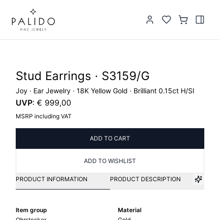
Stud Earrings · S3159/G
Joy · Ear Jewelry · 18K Yellow Gold · Brilliant 0.15ct H/SI
UVP
:
€ 999,00
MSRP including VAT
ADD TO CART
ADD TO WISHLIST
PRODUCT INFORMATION
PRODUCT DESCRIPTION
Item group
Material
Ohrstecker
Gold