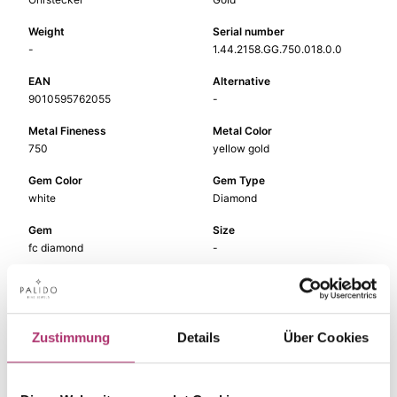
Weight
Serial number
-
1.44.2158.GG.750.018.0.0
EAN
Alternative
9010595762055
-
Metal Fineness
Metal Color
750
yellow gold
Gem Color
Gem Type
white
Diamond
Gem
Size
fc diamond
-
Zustimmung
Details
Über Cookies
The matching pieces