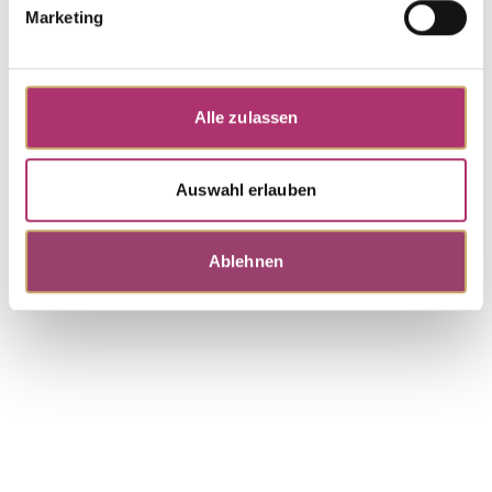
Marketing
Bracelet · S4087
Joy · Bracelet · 18K White Gold · Brilliant 0.07ct
Alle zulassen
H/SI · 17.5cm
UVP
:
€ 879,00
Auswahl erlauben
Discover more pieces from this
Ablehnen
collection.