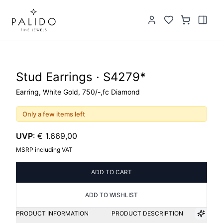
Stud Earrings · S4279*
Earring, White Gold, 750/-,fc Diamond
Only a few items left
UVP
:
€ 1.669,00
MSRP including VAT
ADD TO CART
ADD TO WISHLIST
PRODUCT INFORMATION
PRODUCT DESCRIPTION