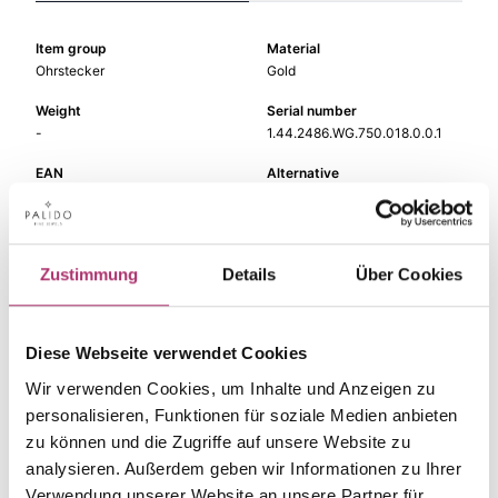
Item group
Material
Ohrstecker
Gold
Weight
Serial number
-
1.44.2486.WG.750.018.0.0.1
EAN
Alternative
9010595666919
-
Metal Fineness
Metal Color
750
white gold
Zustimmung
Details
Über Cookies
Size
Gem Color
-
white
Diese Webseite verwendet Cookies
Gem Type
Gem
Diamond
fc diamond
Wir verwenden Cookies, um Inhalte und Anzeigen zu
personalisieren, Funktionen für soziale Medien anbieten
zu können und die Zugriffe auf unsere Website zu
analysieren. Außerdem geben wir Informationen zu Ihrer
Verwendung unserer Website an unsere Partner für