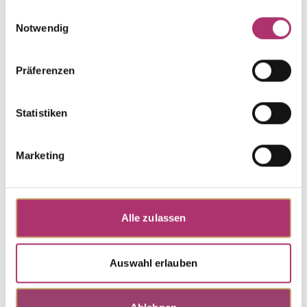
gesammelt haben.
Einwilligungsauswahl
Notwendig
Bracelet · K10793
Out of stock
Präferenzen
Cinderella · Bracelet · 14k Yellow Gold · Freshwater
Pearl · 19cm
Statistiken
Discover more pieces.
Marketing
Alle zulassen
Auswahl erlauben