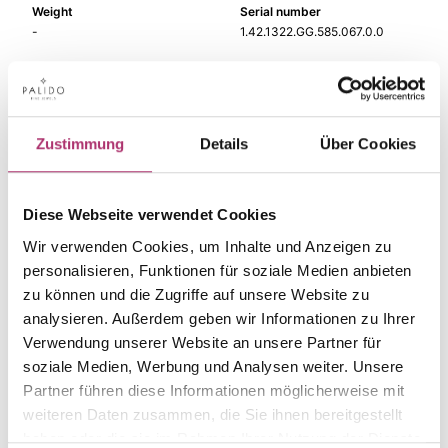
Weight
Serial number
-
1.42.1322.GG.585.067.0.0
EAN
Alternative
9010595732386
-
Metal Fineness
Metal Color
Zustimmung
Details
Über Cookies
585
yellow gold
Size
Gem Color
-
Perle
Diese Webseite verwendet Cookies
Gem Type
Gem
Wir verwenden Cookies, um Inhalte und Anzeigen zu
Perle
fwp white
personalisieren, Funktionen für soziale Medien anbieten
zu können und die Zugriffe auf unsere Website zu
analysieren. Außerdem geben wir Informationen zu Ihrer
Verwendung unserer Website an unsere Partner für
soziale Medien, Werbung und Analysen weiter. Unsere
The matching pieces
Partner führen diese Informationen möglicherweise mit
weiteren Daten zusammen, die Sie ihnen bereitgestellt
from this collection.
haben oder die sie im Rahmen Ihrer Nutzung der Dienste