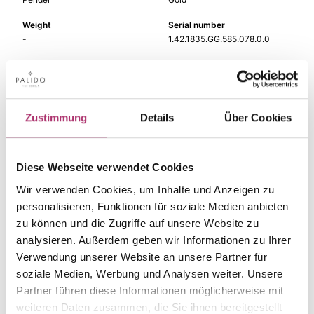
Weight
Serial number
-
1.42.1835.GG.585.078.0.0
EAN
Alternative
9010595703256
-
Metal Fineness
Metal Color
Zustimmung
Details
Über Cookies
585
yellow gold
Gem Color
Gem Type
Perle
Perle
Diese Webseite verwendet Cookies
Gem
Size
Wir verwenden Cookies, um Inhalte und Anzeigen zu
mother of pearl
-
personalisieren, Funktionen für soziale Medien anbieten
zu können und die Zugriffe auf unsere Website zu
analysieren. Außerdem geben wir Informationen zu Ihrer
Verwendung unserer Website an unsere Partner für
soziale Medien, Werbung und Analysen weiter. Unsere
The matching pieces
Partner führen diese Informationen möglicherweise mit
weiteren Daten zusammen, die Sie ihnen bereitgestellt