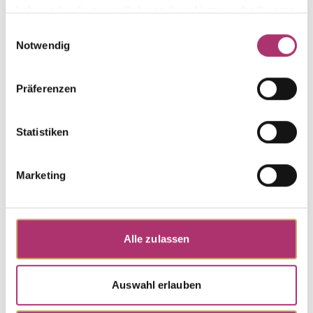
from this collection.
haben oder die sie im Rahmen Ihrer Nutzung der Dienste
gesammelt haben.
Einwilligungsauswahl
Notwendig
Necklace · K11362
Präferenzen
Cinderella · Necklace · Yellow Gold 585 · White
Mother-of-Pearl · 45 cm
UVP
:
€ 1.663,00
Statistiken
Marketing
Discover more pieces.
Alle zulassen
Auswahl erlauben