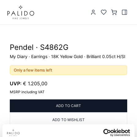
Pendel · S4862G
My Diary · Earrings · 18K Yellow Gold · Brilliant 0.05ct H/SI
Only a few items left
UVP
:
€ 1.205,00
MSRP including VAT
ADD TO CART
ADD TO WISHLIST
PRODUCT INFORMATION
PRODUCT DESCRIPTION