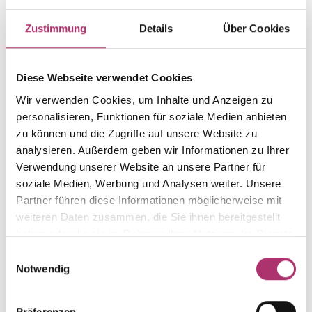
Zustimmung
Details
Über Cookies
Item group
Material
Pendel
Gold
Weight
Serial number
Diese Webseite verwendet Cookies
-
1.42.2032.GG.750.018.0.0
Wir verwenden Cookies, um Inhalte und Anzeigen zu
EAN
Alternative
personalisieren, Funktionen für soziale Medien anbieten
9010595770265
-
zu können und die Zugriffe auf unsere Website zu
Metal Fineness
Metal Color
analysieren. Außerdem geben wir Informationen zu Ihrer
750
yellow gold
Verwendung unserer Website an unsere Partner für
soziale Medien, Werbung und Analysen weiter. Unsere
Gem Color
Gem Type
Partner führen diese Informationen möglicherweise mit
white
Diamond
weiteren Daten zusammen, die Sie ihnen bereitgestellt
Gem
Size
haben oder die sie im Rahmen Ihrer Nutzung der Dienste
fc diamond
-
gesammelt haben.
Einwilligungsauswahl
Notwendig
Präferenzen