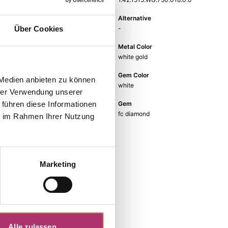
EAN
Alternative
9010595679339
-
Über Cookies
Metal Fineness
Metal Color
750
white gold
Size
Gem Color
 Medien anbieten zu können
-
white
hrer Verwendung unserer
Gem Type
Gem
 führen diese Informationen
Diamond
fc diamond
ie im Rahmen Ihrer Nutzung
Marketing
Alle zulassen