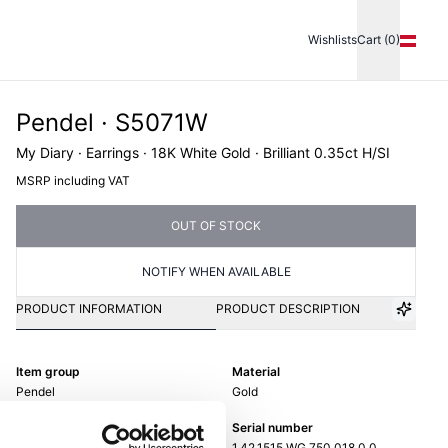
Wishlists
Cart (0)
Pendel · S5071W
My Diary · Earrings · 18K White Gold · Brilliant 0.35ct H/SI
MSRP including VAT
OUT OF STOCK
NOTIFY WHEN AVAILABLE
PRODUCT INFORMATION
PRODUCT DESCRIPTION
Item group
Material
Pendel
Gold
Weight
Serial number
-
1.42.1515.WG.750.018.0.0