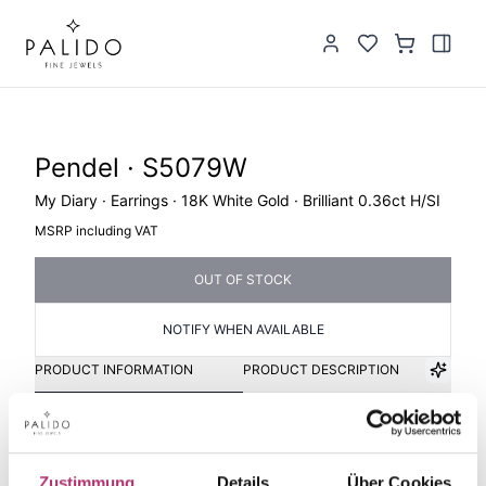
Pendel · S5079W
My Diary · Earrings · 18K White Gold · Brilliant 0.36ct H/SI
MSRP including VAT
OUT OF STOCK
NOTIFY WHEN AVAILABLE
PRODUCT INFORMATION
PRODUCT DESCRIPTION
Item group
Material
Pendel
Gold
Zustimmung
Details
Über Cookies