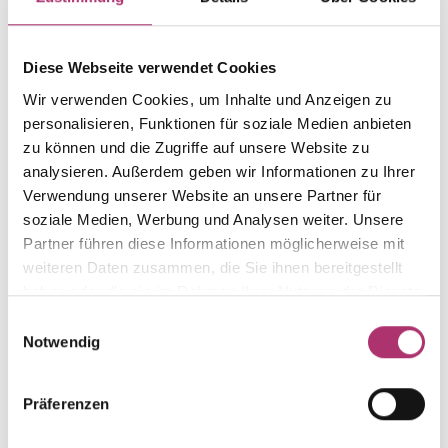
Weight
Serial number
-
1.42.1782.WG.750.018.0.0
Diese Webseite verwendet Cookies
EAN
Alternative
9010595637254
-
Wir verwenden Cookies, um Inhalte und Anzeigen zu
personalisieren, Funktionen für soziale Medien anbieten
Metal Fineness
Metal Color
750
white gold
zu können und die Zugriffe auf unsere Website zu
analysieren. Außerdem geben wir Informationen zu Ihrer
Size
Gem Color
Verwendung unserer Website an unsere Partner für
-
white
soziale Medien, Werbung und Analysen weiter. Unsere
Gem Type
Gem
Partner führen diese Informationen möglicherweise mit
Diamond
fc diamond
weiteren Daten zusammen, die Sie ihnen bereitgestellt
haben oder die sie im Rahmen Ihrer Nutzung der Dienste
gesammelt haben.
Einwilligungsauswahl
Notwendig
Discover more pieces.
Präferenzen