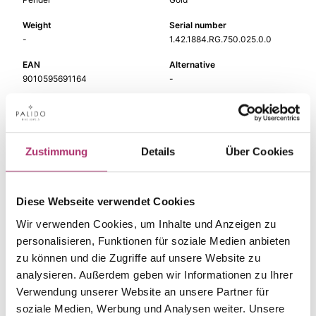
Weight
Serial number
-
1.42.1884.RG.750.025.0.0
EAN
Alternative
9010595691164
-
Metal Fineness
Metal Color
750
red gold
Size
Gem Color
Zustimmung
Details
Über Cookies
-
rot
Gem Type
Gem
Colored stone
garnet
Diese Webseite verwendet Cookies
Wir verwenden Cookies, um Inhalte und Anzeigen zu
personalisieren, Funktionen für soziale Medien anbieten
zu können und die Zugriffe auf unsere Website zu
analysieren. Außerdem geben wir Informationen zu Ihrer
The matching pieces
Verwendung unserer Website an unsere Partner für
soziale Medien, Werbung und Analysen weiter. Unsere