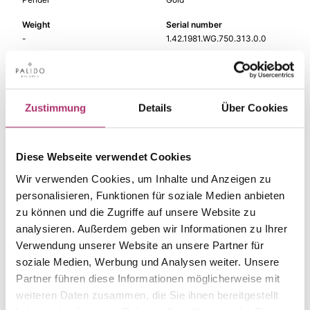
Weight
Serial number
-
1.42.1981.WG.750.313.0.0
EAN
Alternative
9010595769559
-
Metal Fineness
Metal Color
Zustimmung
Details
Über Cookies
750
white gold
Gem Color
Gem Type
black/grey
Colored stone
Diese Webseite verwendet Cookies
Wir verwenden Cookies, um Inhalte und Anzeigen zu
Gem
Size
moonst. grey
-
personalisieren, Funktionen für soziale Medien anbieten
zu können und die Zugriffe auf unsere Website zu
analysieren. Außerdem geben wir Informationen zu Ihrer
Verwendung unserer Website an unsere Partner für
soziale Medien, Werbung und Analysen weiter. Unsere
The matching pieces
Partner führen diese Informationen möglicherweise mit
weiteren Daten zusammen, die Sie ihnen bereitgestellt