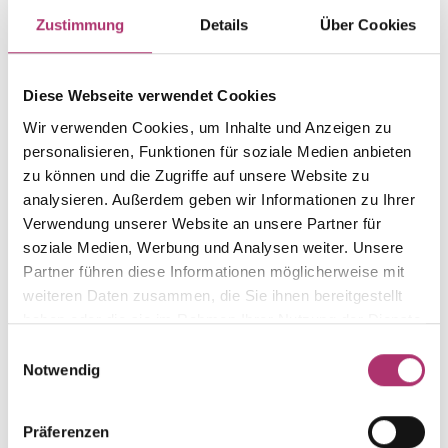
Item group
Material
Zustimmung
Details
Über Cookies
Ring
Gold
Weight
Serial number
-
1.50.4652.GG.585.018.0
Diese Webseite verwendet Cookies
EAN
Metal Fineness
Wir verwenden Cookies, um Inhalte und Anzeigen zu
9010595534744
585
personalisieren, Funktionen für soziale Medien anbieten
zu können und die Zugriffe auf unsere Website zu
Metal Color
Alternative
analysieren. Außerdem geben wir Informationen zu Ihrer
yellow gold
-
Verwendung unserer Website an unsere Partner für
Gem Color
Gem Type
soziale Medien, Werbung und Analysen weiter. Unsere
white
Diamond
Partner führen diese Informationen möglicherweise mit
Gem
Ring Width
weiteren Daten zusammen, die Sie ihnen bereitgestellt
fc diamond
-
haben oder die sie im Rahmen Ihrer Nutzung der Dienste
gesammelt haben.
Einwilligungsauswahl
Notwendig
Discover more pieces.
Präferenzen