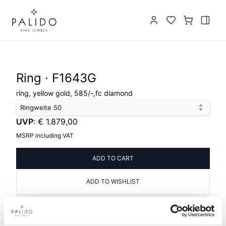
Ring · F1643G
ring, yellow gold, 585/-,fc diamond
Ringweite
50
UVP
:
€ 1.879,00
MSRP including VAT
ADD TO CART
ADD TO WISHLIST
PRODUCT INFORMATION
PRODUCT DESCRIPTION