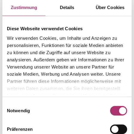
Item group
Material
Zustimmung
Details
Über Cookies
Ring
Gold
Weight
Serial number
-
1.50.3824.GG.585.018.0
Diese Webseite verwendet Cookies
EAN
Metal Fineness
Wir verwenden Cookies, um Inhalte und Anzeigen zu
9010595584497
585
personalisieren, Funktionen für soziale Medien anbieten
zu können und die Zugriffe auf unsere Website zu
Metal Color
Alternative
analysieren. Außerdem geben wir Informationen zu Ihrer
yellow gold
-
Verwendung unserer Website an unsere Partner für
Gem Color
Gem Type
soziale Medien, Werbung und Analysen weiter. Unsere
white
Diamond
Partner führen diese Informationen möglicherweise mit
Gem
Ring Width
weiteren Daten zusammen, die Sie ihnen bereitgestellt
fc diamond
-
haben oder die sie im Rahmen Ihrer Nutzung der Dienste
gesammelt haben.
Einwilligungsauswahl
Notwendig
Discover more pieces.
Präferenzen