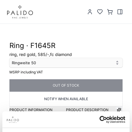
Ring · F1645R
ring, red gold, 585/-,fc diamond
Ringweite
50
MSRP including VAT
OUT OF STOCK
NOTIFY WHEN AVAILABLE
PRODUCT INFORMATION
PRODUCT DESCRIPTION
Item group
Material