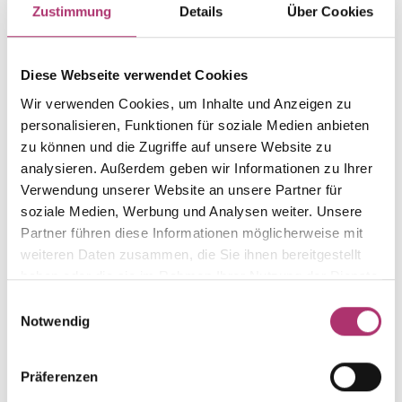
Ring
Gold
Zustimmung
Details
Über Cookies
Weight
Serial number
-
1.50.5751.RG.585.018.0
Diese Webseite verwendet Cookies
EAN
Metal Fineness
Wir verwenden Cookies, um Inhalte und Anzeigen zu
9010595630668
585
personalisieren, Funktionen für soziale Medien anbieten
Metal Color
Alternative
zu können und die Zugriffe auf unsere Website zu
red gold
-
analysieren. Außerdem geben wir Informationen zu Ihrer
Verwendung unserer Website an unsere Partner für
Gem Color
Gem Type
white
Diamond
soziale Medien, Werbung und Analysen weiter. Unsere
Partner führen diese Informationen möglicherweise mit
Gem
Ring Width
weiteren Daten zusammen, die Sie ihnen bereitgestellt
fc diamond
-
haben oder die sie im Rahmen Ihrer Nutzung der Dienste
gesammelt haben.
Einwilligungsauswahl
Notwendig
Discover more pieces.
Präferenzen