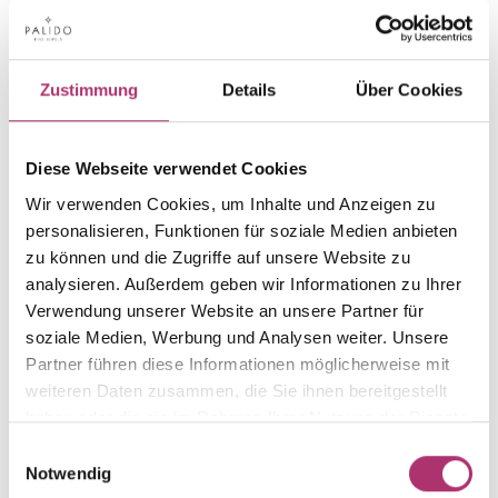
NOTIFY WHEN AVAILABLE
PRODUCT INFORMATION
PRODUCT DESCRIPTION
Zustimmung
Details
Über Cookies
Item group
Material
Ring
Gold
Diese Webseite verwendet Cookies
Weight
Serial number
Wir verwenden Cookies, um Inhalte und Anzeigen zu
-
1.50.4595.GG.585.018.0.1
personalisieren, Funktionen für soziale Medien anbieten
zu können und die Zugriffe auf unsere Website zu
EAN
Alternative
analysieren. Außerdem geben wir Informationen zu Ihrer
9010595772160
-
Verwendung unserer Website an unsere Partner für
Metal Fineness
Metal Color
soziale Medien, Werbung und Analysen weiter. Unsere
585
yellow gold
Partner führen diese Informationen möglicherweise mit
Gem Color
Gem Type
weiteren Daten zusammen, die Sie ihnen bereitgestellt
white
Diamond
haben oder die sie im Rahmen Ihrer Nutzung der Dienste
gesammelt haben.
Gem
Ring Width
Einwilligungsauswahl
fc diamond
-
Notwendig