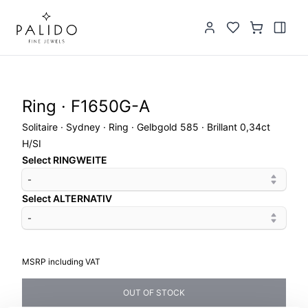
Ring · F1650G-A
Solitaire · Sydney · Ring · Gelbgold 585 · Brillant 0,34ct
H/SI
Select RINGWEITE
-
Select ALTERNATIV
-
MSRP including VAT
OUT OF STOCK