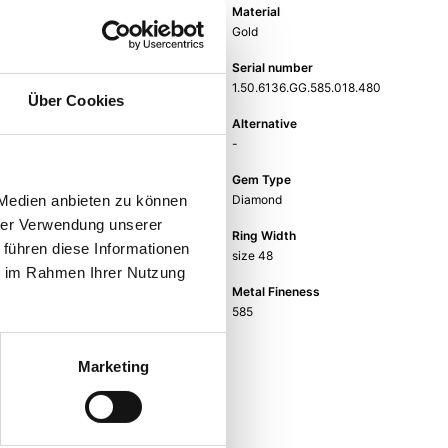
Item group
Material
Ring
Gold
Weight
Serial number
-
1.50.6136.GG.585.018.480
Über Cookies
EAN
Alternative
9010595765094
-
Gem
Gem Type
fc diamond
Diamond
 Medien anbieten zu können
hrer Verwendung unserer
Gem Color
Ring Width
 führen diese Informationen
white
size 48
ie im Rahmen Ihrer Nutzung
Metal Color
Metal Fineness
yellow gold
585
Marketing