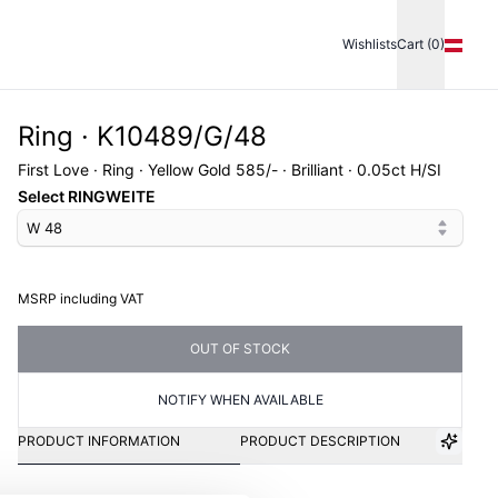
Wishlists
Cart (0)
Ring · K10489/G/48
First Love · Ring · Yellow Gold 585/- · Brilliant · 0.05ct H/SI
Select RINGWEITE
W 48
MSRP including VAT
OUT OF STOCK
NOTIFY WHEN AVAILABLE
PRODUCT INFORMATION
PRODUCT DESCRIPTION