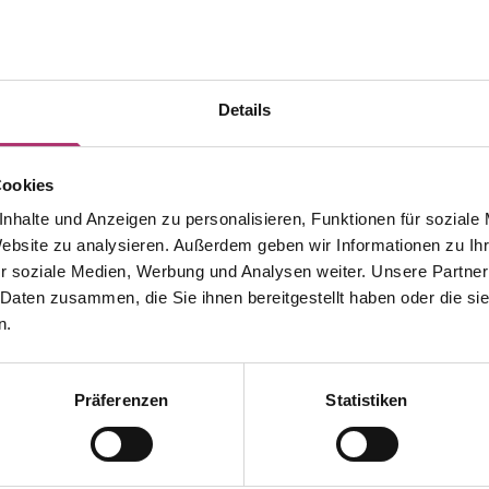
Details
Cookies
nhalte und Anzeigen zu personalisieren, Funktionen für soziale
Website zu analysieren. Außerdem geben wir Informationen zu I
r soziale Medien, Werbung und Analysen weiter. Unsere Partner
 Daten zusammen, die Sie ihnen bereitgestellt haben oder die s
n.
Präferenzen
Statistiken
Discover more pieces from this collection.