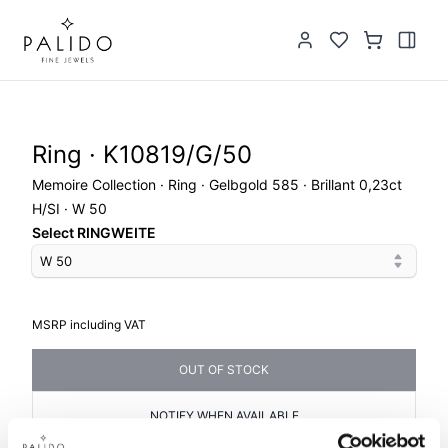
Ring · K10819/G/50
Memoire Collection · Ring · Gelbgold 585 · Brillant 0,23ct
H/SI · W 50
Select RINGWEITE
W 50
MSRP including VAT
OUT OF STOCK
NOTIFY WHEN AVAILABLE