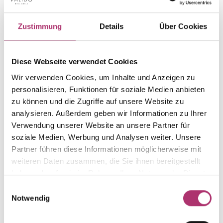
PRODUCT INFORMATION
PRODUCT DESCRIPTION
Zustimmung
Details
Über Cookies
Item group
Material
Ring
Gold
Diese Webseite verwendet Cookies
Weight
Serial number
-
1.50.7805.GG.585.018.500
Wir verwenden Cookies, um Inhalte und Anzeigen zu
personalisieren, Funktionen für soziale Medien anbieten
EAN
Metal Fineness
9010595674792
585
zu können und die Zugriffe auf unsere Website zu
analysieren. Außerdem geben wir Informationen zu Ihrer
Metal Color
Ring Width
Verwendung unserer Website an unsere Partner für
yellow gold
size 50
soziale Medien, Werbung und Analysen weiter. Unsere
Gem Color
Gem Type
Partner führen diese Informationen möglicherweise mit
white
Diamond
weiteren Daten zusammen, die Sie ihnen bereitgestellt
haben oder die sie im Rahmen Ihrer Nutzung der Dienste
Gem
Alternative
fc diamond
-
gesammelt haben.
Einwilligungsauswahl
Notwendig