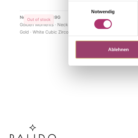
Einwilligungsauswahl
Notwendig
Necklace · K11289G
Stud Earri
Out of stock
Out of s
Golden Moments · Necklace · 14k Yellow
Golden Mome
Gold · White Cubic Zirconia · 40 cm
Gold · Whit
Ablehnen