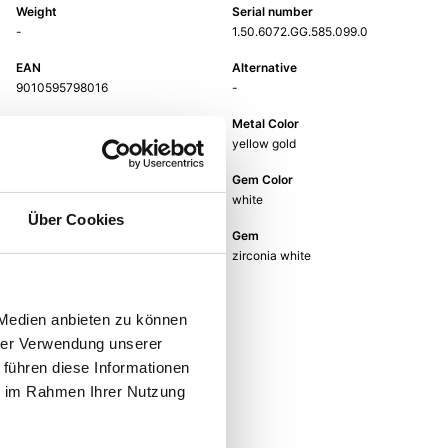
Weight
Serial number
-
1.50.6072.GG.585.099.0
EAN
Alternative
9010595798016
-
Metal Fineness
Metal Color
585
yellow gold
Ring Width
Gem Color
-
white
Über Cookies
Gem Type
Gem
Zirconia
zirconia white
 Medien anbieten zu können
hrer Verwendung unserer
 führen diese Informationen
ie im Rahmen Ihrer Nutzung