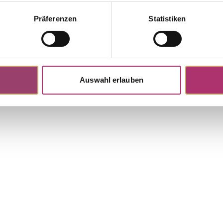
Präferenzen
Statistiken
ngs · K11290G
tock
nts · Ear Jewelry · 14k Yellow
e Cubic Zirconia
Auswahl erlauben
Discover more pieces.