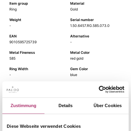
Item group
Material
Ring
Gold
Weight
Serial number
-
1.50.6457.RG.585.073.0
EAN
Alternative
9010595725739
-
Metal Fineness
Metal Color
585
red gold
Ring Width
Gem Color
-
blue
Gem Type
Gem
Colored stone
topaz threated
Zustimmung
Details
Über Cookies
The matching pieces
Diese Webseite verwendet Cookies