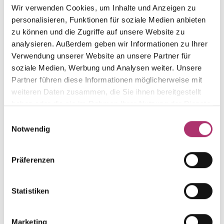
Wir verwenden Cookies, um Inhalte und Anzeigen zu
from this collection.
personalisieren, Funktionen für soziale Medien anbieten
zu können und die Zugriffe auf unsere Website zu
analysieren. Außerdem geben wir Informationen zu Ihrer
Verwendung unserer Website an unsere Partner für
soziale Medien, Werbung und Analysen weiter. Unsere
Stud Earrings · K11613R
Partner führen diese Informationen möglicherweise mit
earring, red gold, 585/-,topaz threated
weiteren Daten zusammen, die Sie ihnen bereitgestellt
UVP
:
€ 531,00
haben oder die sie im Rahmen Ihrer Nutzung der Dienste
gesammelt haben.
Einwilligungsauswahl
Notwendig
Necklace - K11612R
necklace, red gold, 585/-,topaz threated,42 cm
UVP
:
€ 612,00
Präferenzen
Ring - K11614G
Statistiken
Out of stock
Basic collection - Ring - Yellow gold 585 - Topaz
0.28ct - Diamond 0.08ct H/SI
Marketing