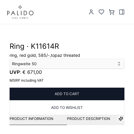
Ring · K11614R
ring, red gold, 585/-,topaz threated
Ringweite
50
UVP
:
€ 671,00
MSRP including VAT
ADD TO CART
ADD TO WISHLIST
PRODUCT INFORMATION
PRODUCT DESCRIPTION