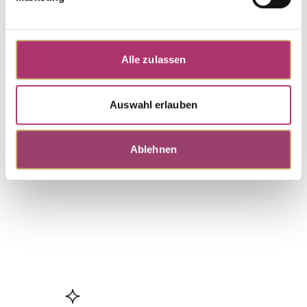
Stud Earrings · K11613G
Out of stock
Core Collection · Stud Earrings · 14k Yellow Gold ·
Alle zulassen
Treated Topaz 0.36ct · Diamond 0.04ct H/SI
Auswahl erlauben
Discover more pieces from this
collection.
Ablehnen