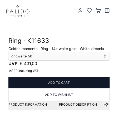
Ring · K11633
Golden moments · Ring · 14k white gold · White zirconia
Ringweite
50
UVP
:
€ 431,00
MSRP including VAT
ADD TO CART
ADD TO WISHLIST
PRODUCT INFORMATION
PRODUCT DESCRIPTION