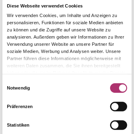
Diese Webseite verwendet Cookies
from this collection.
Wir verwenden Cookies, um Inhalte und Anzeigen zu
personalisieren, Funktionen für soziale Medien anbieten
zu können und die Zugriffe auf unsere Website zu
analysieren. Außerdem geben wir Informationen zu Ihrer
Stud Earrings · K11634G
Verwendung unserer Website an unsere Partner für
Golden Moments · Ear Jewelry · Yellow Gold 585 ·
soziale Medien, Werbung und Analysen weiter. Unsere
White Zirconia
Partner führen diese Informationen möglicherweise mit
weiteren Daten zusammen, die Sie ihnen bereitgestellt
UVP
:
€ 339,00
haben oder die sie im Rahmen Ihrer Nutzung der Dienste
gesammelt haben.
Einwilligungsauswahl
Necklace · K11632R
Notwendig
Golden Moments · Necklace · 585 Rose Gold ·
White Zirconia · 42 cm
Präferenzen
UVP
:
€ 495,00
Statistiken
Stud Earrings · K11634R