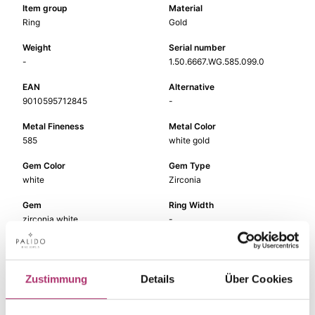
Item group
Material
Ring
Gold
Weight
Serial number
-
1.50.6667.WG.585.099.0
EAN
Alternative
9010595712845
-
Metal Fineness
Metal Color
585
white gold
Gem Color
Gem Type
white
Zirconia
Gem
Ring Width
zirconia white
-
Zustimmung
Details
Über Cookies
The matching pieces