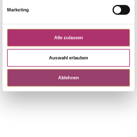
Golden Moments · Ear Jewelry · 585 Rose Gold ·
White Cubic Zirconia
Marketing
UVP
:
€ 339,00
Necklace · K11632G
Alle zulassen
Golden Moments · Necklace · 14k Yellow Gold ·
White Cubic Zirconia · 42 cm
Auswahl erlauben
UVP
:
€ 497,00
Ablehnen
Discover more pieces.