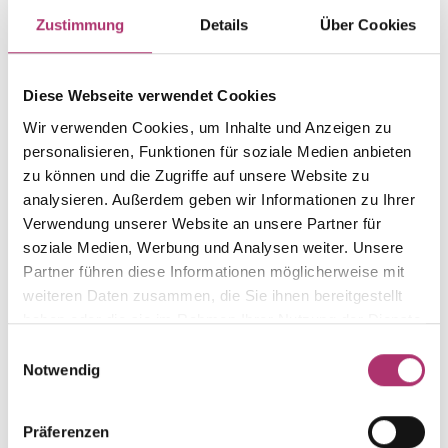
Item group
Material
Zustimmung
Details
Über Cookies
Ring
Gold
Weight
Serial number
-
1.50.7519.WG.585.018.0
Diese Webseite verwendet Cookies
EAN
Alternative
Wir verwenden Cookies, um Inhalte und Anzeigen zu
9010595737701
-
personalisieren, Funktionen für soziale Medien anbieten
zu können und die Zugriffe auf unsere Website zu
Metal Fineness
Metal Color
analysieren. Außerdem geben wir Informationen zu Ihrer
585
white gold
Verwendung unserer Website an unsere Partner für
Ring Width
Gem Color
soziale Medien, Werbung und Analysen weiter. Unsere
-
white
Partner führen diese Informationen möglicherweise mit
Gem Type
Gem
weiteren Daten zusammen, die Sie ihnen bereitgestellt
Diamond
fc diamond
haben oder die sie im Rahmen Ihrer Nutzung der Dienste
gesammelt haben.
Einwilligungsauswahl
Notwendig
Discover more pieces.
Präferenzen