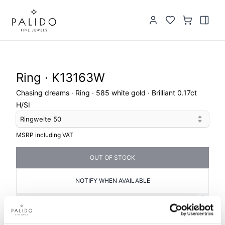
Ring · K13163W
Chasing dreams · Ring · 585 white gold · Brilliant 0.17ct
H/SI
Ringweite
50
MSRP including VAT
OUT OF STOCK
NOTIFY WHEN AVAILABLE
PRODUCT INFORMATION
PRODUCT DESCRIPTION