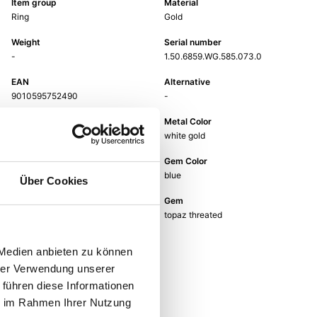
Item group
Material
Ring
Gold
Weight
Serial number
-
1.50.6859.WG.585.073.0
EAN
Alternative
9010595752490
-
Metal Fineness
Metal Color
585
white gold
Ring Width
Gem Color
-
blue
Über Cookies
Gem Type
Gem
Colored stone
topaz threated
 Medien anbieten zu können
hrer Verwendung unserer
 führen diese Informationen
ie im Rahmen Ihrer Nutzung