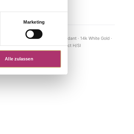
Marketing
Pendant · K13406W
Out of stock
 585 White
Role of My Life · Pendant · 14k White Gold ·
Topaz · Brilliant 0.02ct H/SI
Alle zulassen