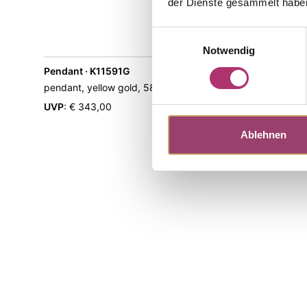
der Dienste gesammelt habe
Einwilligungsauswahl
Notwendig
Pendant · K11591G
Stud Earri
Out of s
pendant, yellow gold, 585/-,topaz threated
earring, ye
UVP
:
€ 343,00
Ablehnen