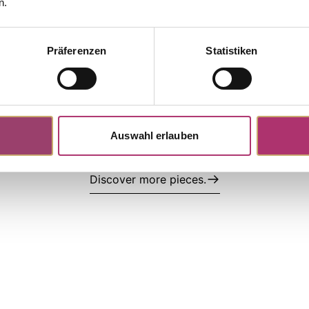
n.
Präferenzen
Statistiken
ngs · K11593G
Stud Earrings · K13408W
tock
llow gold, 585/-,topaz threated
Role of My Life · Stud Earrings ·
Gold · Topaz · Brilliant 0.01ct H/P
UVP
:
€ 525,00
Auswahl erlauben
Discover more pieces.