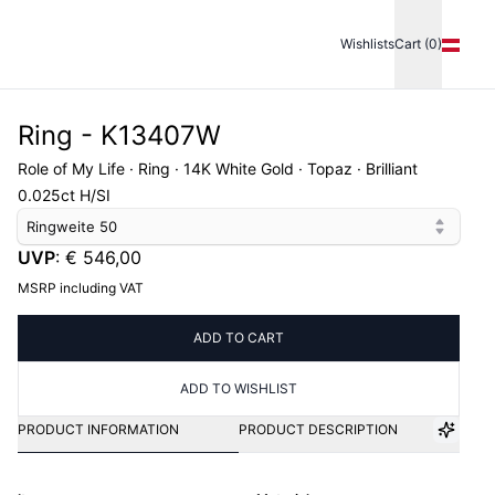
Wishlists
Cart (0)
Ring - K13407W
Role of My Life · Ring · 14K White Gold · Topaz · Brilliant
0.025ct H/SI
Ringweite
50
UVP
:
€ 546,00
MSRP including VAT
ADD TO CART
ADD TO WISHLIST
PRODUCT INFORMATION
PRODUCT DESCRIPTION