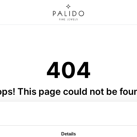
404
ps! This page could not be fou
graving plate - C308-023
Pendant Letter · C320
 Gold - Engraving plate - Yellow
Elements Gold · Pendant Letter
old 585 - round - 10mm
Gold 585 · 6 mm
UVP
:
€ 182,00
UVP
:
€ 99,00
Details