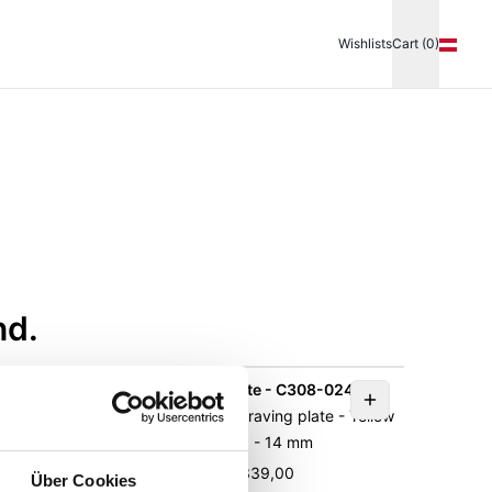
Wishlists
Cart (0)
nd.
-A
Engraving plate - C308-024
 · Yellow
Elements Gold - Engraving plate - Yellow
gold 585 - 14 mm
UVP
:
€ 339,00
Über Cookies