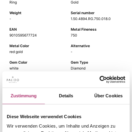
Ring
Gold
Weight
Serial number
-
1.50.4894.RG.750.018.0
EAN
Metal Fineness
9010595677724
750
Metal Color
Alternative
red gold
-
Gem Color
Gem Type
white
Diamond
Gem
Ring Width
fc diamond
-
Zustimmung
Details
Über Cookies
Diese Webseite verwendet Cookies
The matching pieces
Wir verwenden Cookies, um Inhalte und Anzeigen zu