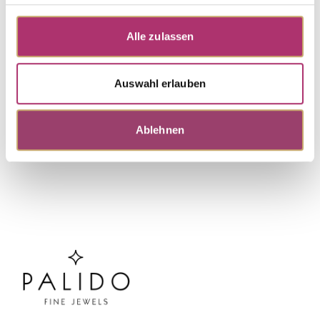
Stud Earrings · S4278R*
Out of stock
EARRING, red gold, 750/-,fc diamond
Alle zulassen
Auswahl erlauben
Discover more pieces.
Ablehnen