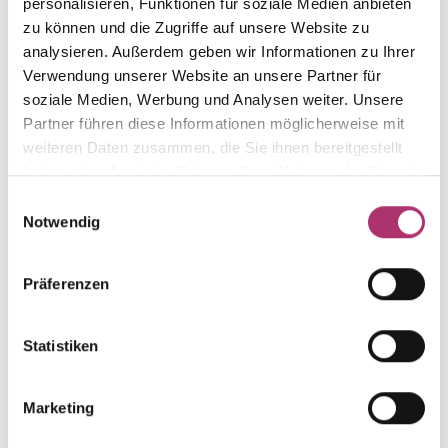
from this collection.
personalisieren, Funktionen für soziale Medien anbieten
zu können und die Zugriffe auf unsere Website zu
analysieren. Außerdem geben wir Informationen zu Ihrer
Verwendung unserer Website an unsere Partner für
soziale Medien, Werbung und Analysen weiter. Unsere
Stud Earrings · S4278*
Partner führen diese Informationen möglicherweise mit
Earring, White Gold, 750/-,fc Diamond
weiteren Daten zusammen, die Sie ihnen bereitgestellt
haben oder die sie im Rahmen Ihrer Nutzung der Dienste
UVP
:
€ 1.469,00
gesammelt haben.
Einwilligungsauswahl
Notwendig
Pendant · S4272*
Pendant, White Gold, 750/-,fc Diamond
Präferenzen
UVP
:
€ 889,00
Statistiken
Ring · S4266*
Ring, White Gold, 750/-,fc Diamond
UVP
:
€ 1.499,00
Marketing