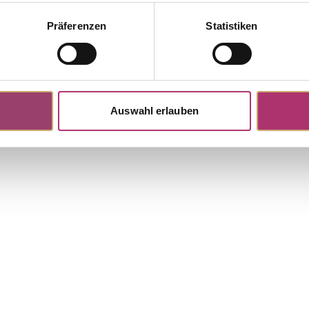
Präferenzen
Statistiken
40/G
Ring · S4740
tock
Out of stock
 Yellow gold 18K · Brilliant 0.07ct
Joy · Ring · 18k white gold · Brill
H/SI
Auswahl erlauben
Discover more pieces.