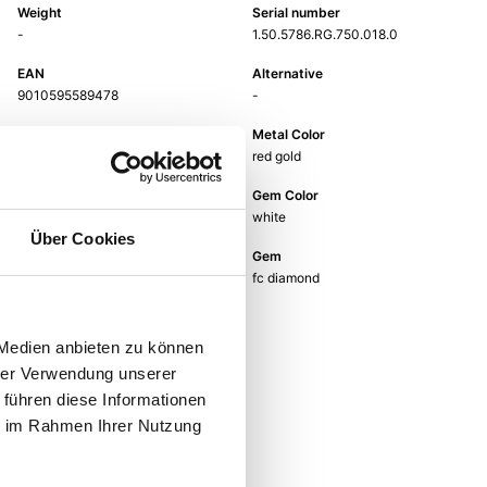
Weight
Serial number
-
1.50.5786.RG.750.018.0
EAN
Alternative
9010595589478
-
Metal Fineness
Metal Color
750
red gold
Ring Width
Gem Color
-
white
Über Cookies
Gem Type
Gem
Diamond
fc diamond
 Medien anbieten zu können
hrer Verwendung unserer
 führen diese Informationen
ie im Rahmen Ihrer Nutzung