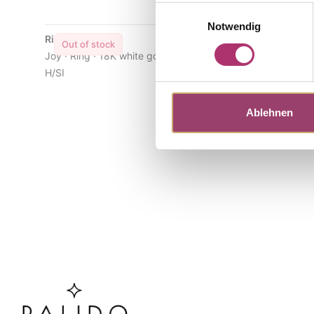
Einwilligungsauswahl
Notwendig
Ring · S4741
Ring · S47
Out of stock
Out of s
Joy · Ring · 18K white gold · Brilliant 0.17ct
Joy · Ring ·
H/SI
H/SI
Ablehnen