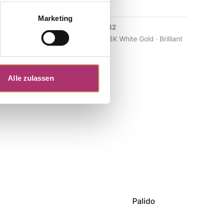
Marketing
Stud Earrings · S4742
Out of stock
iant 0.07ct
Joy · Ear Jewelry · 18K White Gold · Brilliant
0.12ct H/SI
Alle zulassen
Palido