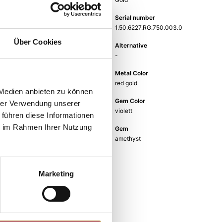
Weight
Serial number
-
1.50.6227.RG.750.003.0
Über Cookies
EAN
Alternative
9010595653483
-
Metal Fineness
Metal Color
750
red gold
 Medien anbieten zu können
Ring Width
Gem Color
hrer Verwendung unserer
-
violett
 führen diese Informationen
ie im Rahmen Ihrer Nutzung
Gem Type
Gem
Colored stone
amethyst
Marketing