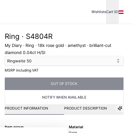
Wishlists
Cart (0)
Ring · S4804R
My Diary · Ring · 18k rose gold · amethyst · brilliant-cut
diamond 0.04ct H/SI
Ringweite
50
MSRP including VAT
OUT OF STOCK
NOTIFY WHEN AVAILABLE
PRODUCT INFORMATION
PRODUCT DESCRIPTION
Item group
Material
Ring
Gold