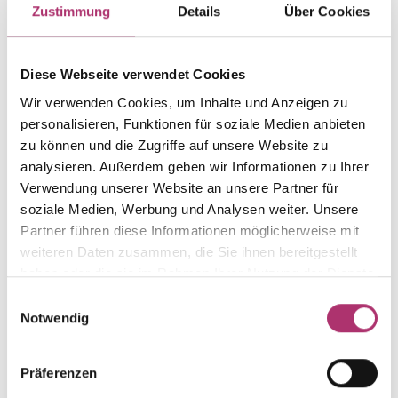
Ring
Gold
Zustimmung
Details
Über Cookies
Weight
Serial number
-
1.50.6249.WG.750.018.0
Diese Webseite verwendet Cookies
EAN
Alternative
Wir verwenden Cookies, um Inhalte und Anzeigen zu
9010595647079
-
personalisieren, Funktionen für soziale Medien anbieten
Metal Fineness
Metal Color
zu können und die Zugriffe auf unsere Website zu
750
white gold
analysieren. Außerdem geben wir Informationen zu Ihrer
Verwendung unserer Website an unsere Partner für
Gem Color
Gem Type
white
Diamond
soziale Medien, Werbung und Analysen weiter. Unsere
Partner führen diese Informationen möglicherweise mit
Gem
Ring Width
weiteren Daten zusammen, die Sie ihnen bereitgestellt
fc diamond
-
haben oder die sie im Rahmen Ihrer Nutzung der Dienste
gesammelt haben.
Einwilligungsauswahl
Notwendig
Discover more pieces.
Präferenzen