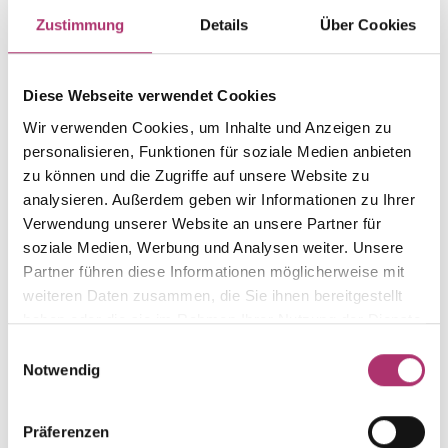
Item group
Material
Zustimmung
Details
Über Cookies
Ring
Gold
Weight
Serial number
-
1.50.6125.WG.750.313.0
Diese Webseite verwendet Cookies
EAN
Alternative
Wir verwenden Cookies, um Inhalte und Anzeigen zu
9010595629167
-
personalisieren, Funktionen für soziale Medien anbieten
zu können und die Zugriffe auf unsere Website zu
Metal Fineness
Metal Color
analysieren. Außerdem geben wir Informationen zu Ihrer
750
white gold
Verwendung unserer Website an unsere Partner für
Gem Color
Gem Type
soziale Medien, Werbung und Analysen weiter. Unsere
black/grey
Colored stone
Partner führen diese Informationen möglicherweise mit
Gem
Ring Width
weiteren Daten zusammen, die Sie ihnen bereitgestellt
moonst. grey
-
haben oder die sie im Rahmen Ihrer Nutzung der Dienste
gesammelt haben.
Einwilligungsauswahl
Notwendig
Discover more pieces.
Präferenzen