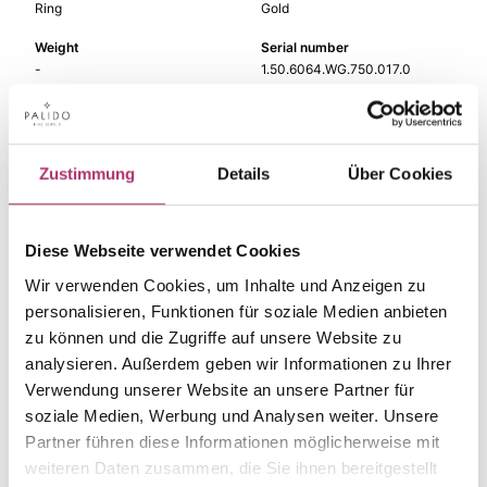
Ring
Gold
Weight
Serial number
-
1.50.6064.WG.750.017.0
EAN
Alternative
9010595622618
-
Metal Fineness
Metal Color
Zustimmung
Details
Über Cookies
750
white gold
Gem Color
Gem Type
Diese Webseite verwendet Cookies
white
Diamond
Wir verwenden Cookies, um Inhalte und Anzeigen zu
Gem
Ring Width
personalisieren, Funktionen für soziale Medien anbieten
diamond
-
zu können und die Zugriffe auf unsere Website zu
analysieren. Außerdem geben wir Informationen zu Ihrer
Verwendung unserer Website an unsere Partner für
soziale Medien, Werbung und Analysen weiter. Unsere
The matching pieces
Partner führen diese Informationen möglicherweise mit
weiteren Daten zusammen, die Sie ihnen bereitgestellt