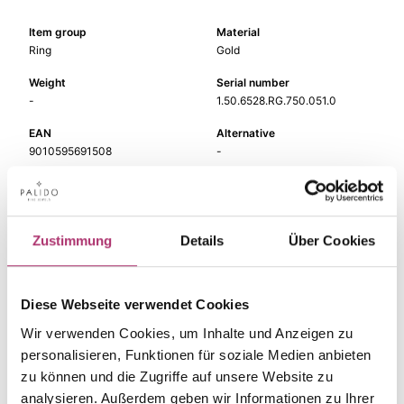
Item group
Material
Ring
Gold
Weight
Serial number
-
1.50.6528.RG.750.051.0
EAN
Alternative
9010595691508
-
Metal Fineness
Metal Color
750
red gold
Gem Color
Gem Type
Zustimmung
Details
Über Cookies
pink
Colored stone
Gem
Ring Width
quartz rose
-
Diese Webseite verwendet Cookies
Wir verwenden Cookies, um Inhalte und Anzeigen zu
personalisieren, Funktionen für soziale Medien anbieten
zu können und die Zugriffe auf unsere Website zu
analysieren. Außerdem geben wir Informationen zu Ihrer