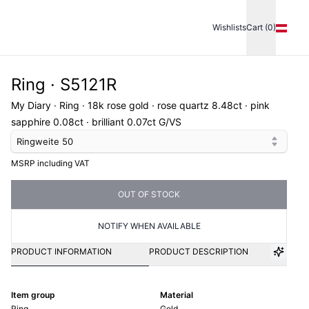
Wishlists
Cart (0)
Ring · S5121R
My Diary · Ring · 18k rose gold · rose quartz 8.48ct · pink
sapphire 0.08ct · brilliant 0.07ct G/VS
Ringweite
50
MSRP including VAT
OUT OF STOCK
NOTIFY WHEN AVAILABLE
PRODUCT INFORMATION
PRODUCT DESCRIPTION
Item group
Material
Ring
Gold