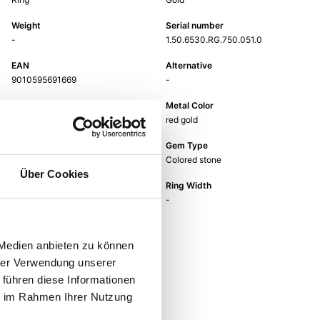
Weight
Serial number
-
1.50.6530.RG.750.051.0
EAN
Alternative
9010595691669
-
Metal Fineness
Metal Color
750
red gold
Gem Color
Gem Type
pink
Colored stone
Über Cookies
Gem
Ring Width
quartz rose
-
 Medien anbieten zu können
hrer Verwendung unserer
 führen diese Informationen
ie im Rahmen Ihrer Nutzung