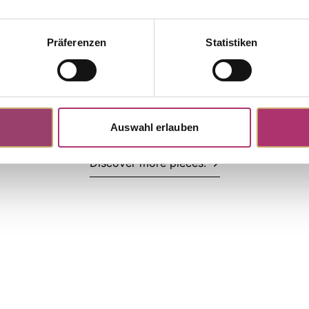
Präferenzen
Statistiken
S5122R
tock
Earrings · 18K rose gold · Rose
4ct · Pink sapphire 0.12ct ·
13ct G/VS
Auswahl erlauben
Discover more pieces.