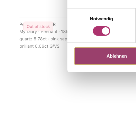
Einwilligungsauswahl
Notwendig
Pendant · S5120R
Pendant · 
Out of stock
Out of s
My Diary · Pendant · 18k rose gold · rose
My Diary · 
quartz 8.78ct · pink sapphire 0.08ct ·
quartz 17.6
brilliant 0.06ct G/VS
Brilliant 0.
Ablehnen