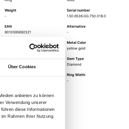
Weight
Serial number
-
1.50.6536.GG.750.018.0
EAN
Alternative
9010595692321
-
Metal Fineness
Metal Color
750
yellow gold
Gem Color
Gem Type
white
Diamond
Über Cookies
Gem
Ring Width
fc diamond
-
 Medien anbieten zu können
hrer Verwendung unserer
 führen diese Informationen
ie im Rahmen Ihrer Nutzung