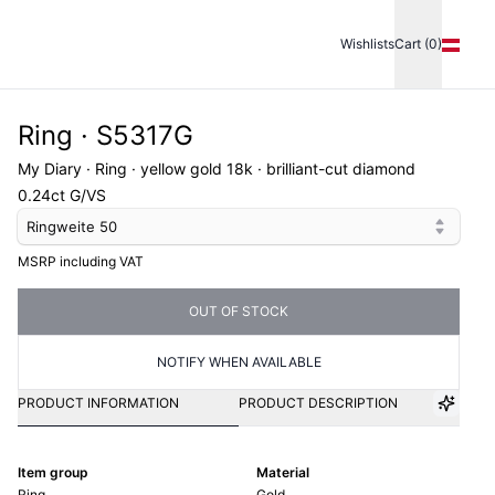
Wishlists
Cart (0)
Ring · S5317G
My Diary · Ring · yellow gold 18k · brilliant-cut diamond
0.24ct G/VS
Ringweite
50
MSRP including VAT
OUT OF STOCK
NOTIFY WHEN AVAILABLE
PRODUCT INFORMATION
PRODUCT DESCRIPTION
Item group
Material
Ring
Gold