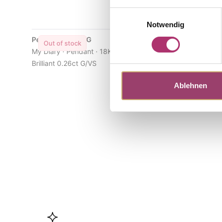
Einwilligungsauswahl
Notwendig
Pendant · S5316G
Stud Earri
Out of stock
Out of s
My Diary · Pendant · 18K Yellow Gold ·
My Diary · E
Brilliant 0.26ct G/VS
Brilliant 0.
Ablehnen