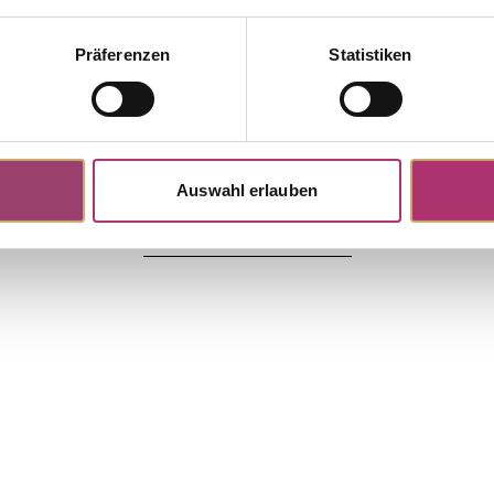
Präferenzen
Statistiken
ngs · S5318G
tock
arrings · 18K Yellow Gold ·
20ct G/VS
Auswahl erlauben
Discover more pieces.